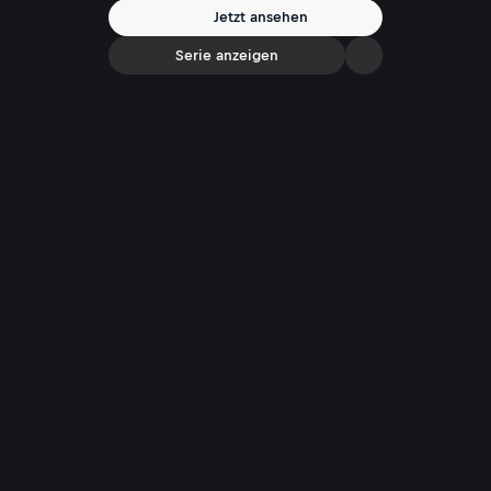
immer noch so, wie die Fans sie kennen und schätzen: nahbar und
Jetzt ansehen
bodenständig. „Man soll sich ernst nehmen, aber nicht zu ernst“, so
das Duo.
Serie anzeigen