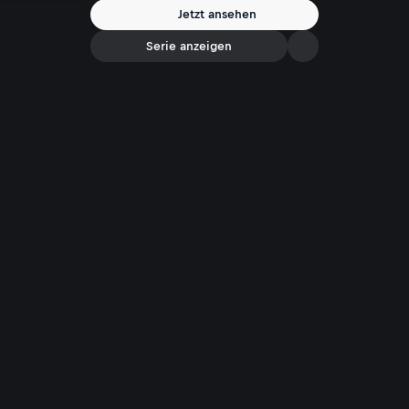
entfernt denn je. Woran scheitern die Verhandlungen immer wieder?
Jetzt ansehen
Und warum gelingt nicht einmal US-Präsident Donald Trump der
versprochene Durchbruch?
Serie anzeigen