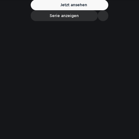
Abenteuer zu bieten haben. Und es gibt hier in der Nordwand sogar
Jetzt ansehen
Kletter-Touren, die noch auf ihren Meister warten.
Serie anzeigen