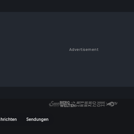
ina
Advertisement
eite seines Schaffens. Nach
a - ServusTV On
hrichten
Sendungen