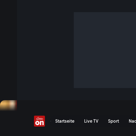
Ottifanten in der Albert
3 Min. · Servus am Abend
Komiker, Musiker, Maler: Otto Waalkes zeigt eine weitere S
einem Interview-Wunsch stellt er nun in der Albertina aus.
Jetzt ansehen
Serie anzeigen
Ottifanten in der Albertin
Startseite
Live TV
Sport
Nac