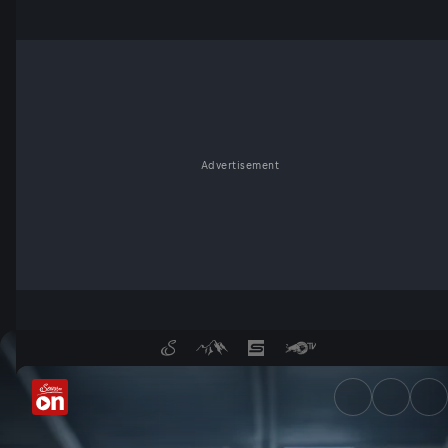
Advertisement
KI im Gehirn? - ServusTV On