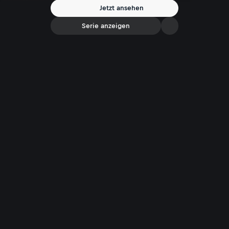
alleinerziehende Mutter blickt gemeinsam mit ServusTV-Sportchef
Jetzt ansehen
Christian Nehiba auf ein Leben voller Höhepunkte und prägender
Wendepunkte zurück - auch als Mitglied des Präsidiums vom SK Rapid
Serie anzeigen
Wien.