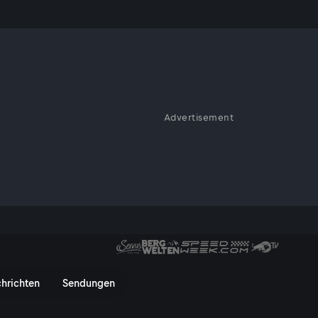
Advertisement
alien - ServusTV On
hrichten
Sendungen