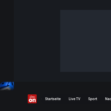
MotoGP: GP von Italien
Vergangenes Event
Event-Serie anzeigen
MotoGP: Grand Prix von It
Startseite
Live TV
Sport
Nac