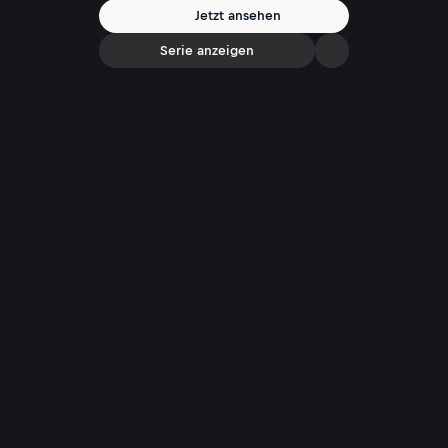
führt rund um den Nanga Parbat, einen Berg von besonderer
Jetzt ansehen
persönlicher Bedeutung für Messner.
Serie anzeigen