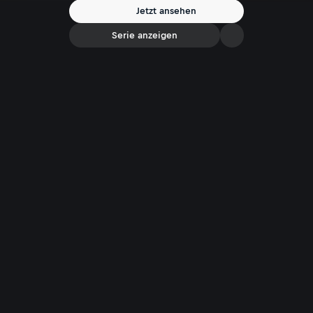
Zahnpastatuben? // Moderation: Dr. Gernot Grömer
Jetzt ansehen
Serie anzeigen