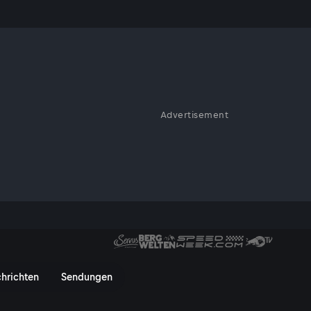
Advertisement
hlspeisen und jede hat ihre
ie die Linzertorte. Ihr Rezept
t die süße Spezialität zu einem
gar bis in die Antike zurück.
ervusTV On
hrichten
Sendungen