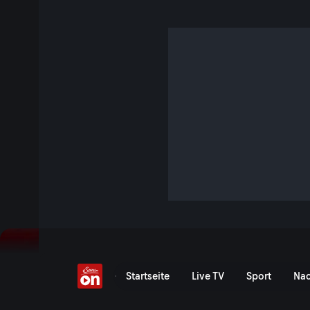
Wie geht Linzertorte?
6 Min. · TM Wissen
Ob Linzer Auge, Linzer Stangerl – in Linz gibt es etliche Me
eigene Geschichte. Doch keine steht so sehr für Tradition w
gilt als eines der ältesten Tortenrezepte der Welt und mach
kulinarischen Wahrzeichen der Stadt. Ihr Ursprung reicht so
Jetzt ansehen
Serie anzeigen
Wie geht Linzertorte? - S
Startseite
Live TV
Sport
Nac