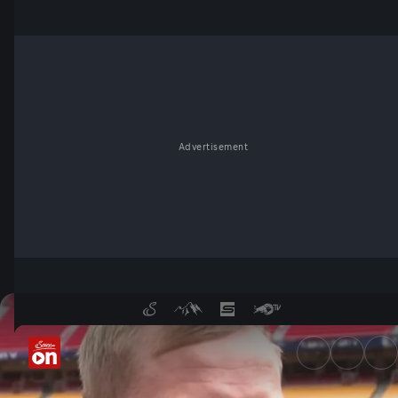
Advertisement
Laimer vor Algerien-Duell: „F