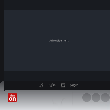
Advertisement
Eisunfall am Irrsee - ServusT