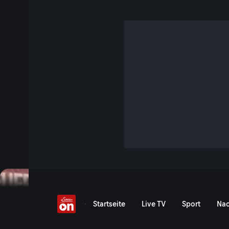
Schnee-Einsatz im Mai
2 Min. · Servus am Abend
Frühling im Kalender, Winter auf der Straße: Mitte Mai muss
plötzlich wieder durch den Schnee. Dieses und weitere T
Überblick.
Jetzt ansehen
Serie anzeigen
Schnee-Einsatz im Mai - S
Startseite
Live TV
Sport
Nac