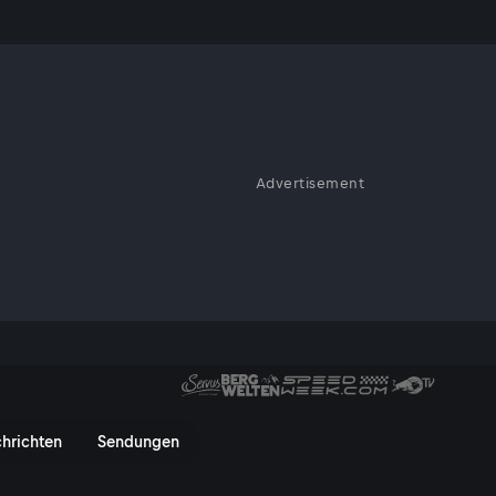
Advertisement
 die Feuerwehr im Zillertal
hemen im Bundesländer-
ervusTV On
hrichten
Sendungen