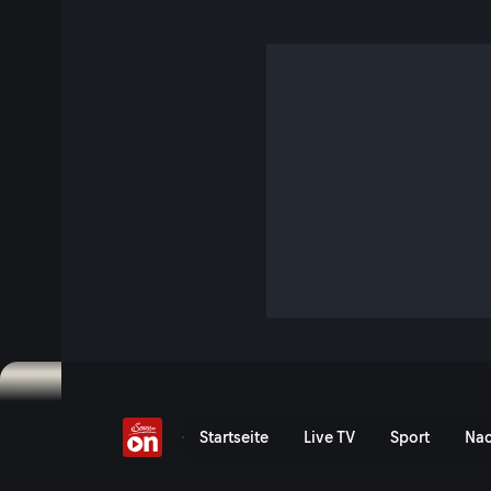
Mind over Matter - Max
sein Kampf ums Come
Mind over Matter - Max F
Startseite
Live TV
Sport
Nac