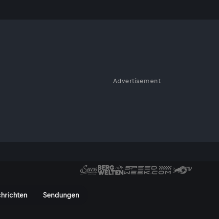
Advertisement
 Franz und
back
ranz und sein Kampf ums Come
hrichten
Sendungen