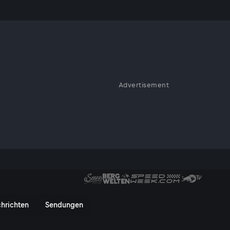
or Regen?
Advertisement
ch scheint die Sonne - doch für
sich die Frage: Kann
iumph aus dem Vorjahr
 Experten-Blick auf Wetter, Fo
hrichten
Sendungen