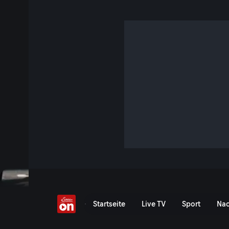
Le Mans: Schlüsselfakt
5 Min. · Servus Insider
Bienvenue en France! Die MotoGP ist zurück in Le Mans. No
Sonntag sagt der Wetterbericht Regen voraus. Damit stellt 
Lokalmatador Johann Zarco seinen sensationellen Heim-Tr
wiederholen?
Jetzt ansehen
Serie anzeigen
Grand Prix von Frankreich:
Startseite
Live TV
Sport
Nac