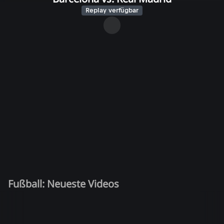
Replay verfügbar
Fußball: Neueste Videos