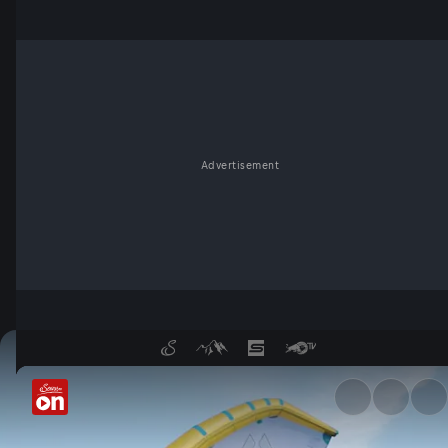
Advertisement
Urlaub daheim - ServusTV On