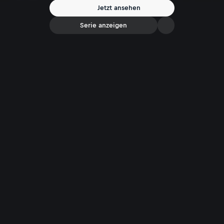
Woher stammen die Salzburger Nockerl?
Jetzt ansehen
Serie anzeigen