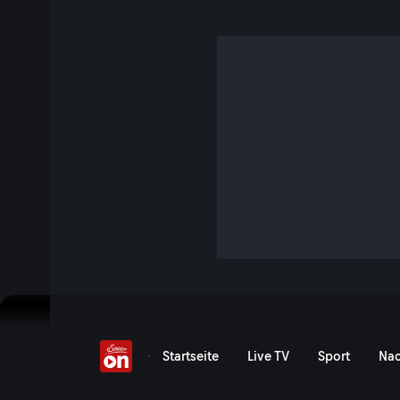
Bulega dominiert trotz 
1 Min. · Superbike - Czech Round
Der 5. Saisonlauf der Superbike-WM in Most: Alle wichti
der WSBK am Sonntag!
Jetzt ansehen
Zu den Event-Details
Bulega dominiert trotz Feh
Startseite
Live TV
Sport
Nac