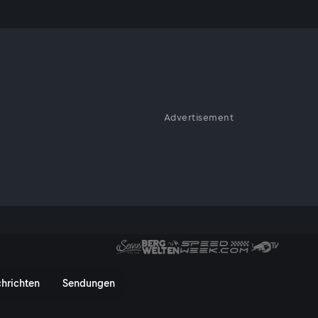
Fehler!
Advertisement
gen Szenen vom Superpole Race
ler! - ServusTV On
hrichten
Sendungen