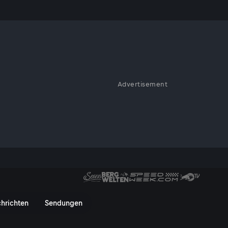
Advertisement
 werden. Die eigenen Kosmetik-
ernet. Zudem sitzt die gelernte
hle der Löwen". Wenn Judith
erzählen. "Die Gruaberin"
metik-Unternehmerin Judith Wi
hrichten
Sendungen