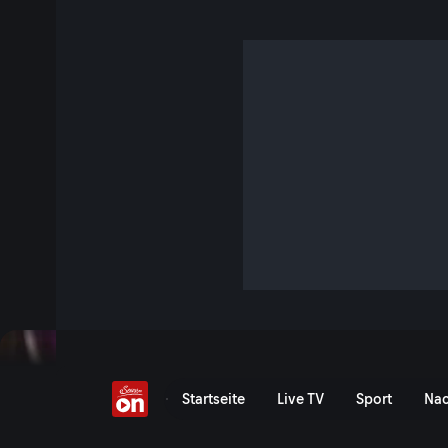
Mit Judith Williams
S1 E26 · 1 Std. 12 Min. · Die Gruaberin
Alles, was Judith Williams anfasst, scheint erfolgreich zu
Produkte verkauft die Unternehmerin selbst über TV und Int
Opernsängerin seit Jahren in der Jury der TV-Show "Die Hö
Williams auf Monika Gruber trifft, haben sich zwei viel zu 
diesmal mit zwei Powerfrauen!
Jetzt ansehen
Serie anzeigen
Mit Monika Gruber und Kos
Startseite
Live TV
Sport
Nac