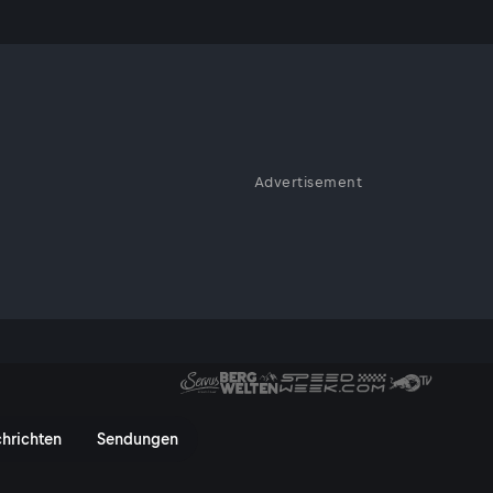
 Retter des
Advertisement
deren Lebenswege, ihre Kämpfe
ter des Urgetreides - ServusT
hrichten
Sendungen