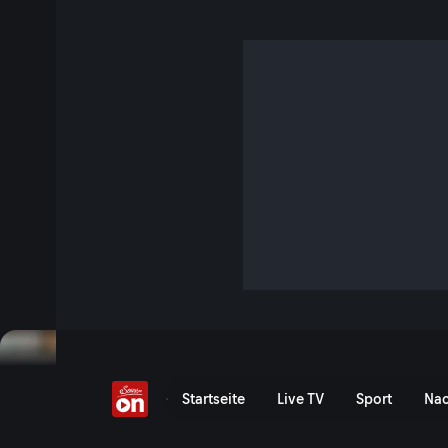
Bohnenbrillenmacher &
Urgetreides
S1 E1 · 47 Min. · Anders als Andere
Spezielle Menschen geben intime Einblicke in ihre beson
und ihr Glück anders zu sein als andere.
Jetzt ansehen
Serie anzeigen
Bohnenbrillenmacher & Ret
Startseite
Live TV
Sport
Nac