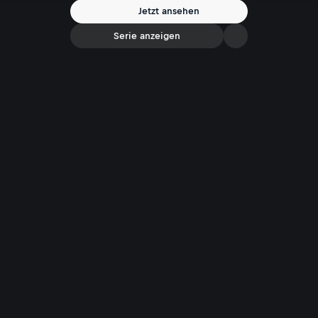
mittlerweile richtig gut"). Mit Monika Gruber spricht er über seine
Jetzt ansehen
zwei Leidenschaften: Österreichs Nationalteam und sein 450 Jahre
altes Gasthaus "Steegwirt" im Salzkammergut.
Serie anzeigen