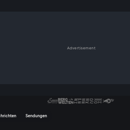
 Fußballer"
Advertisement
hen Gespräch: Im ServusTV On
 letzten Tage bei RB Leipzig,
darüber, warum ihm der
wirklich glücklich ist.
ber seine Zukunft, Medienrum
hrichten
Sendungen