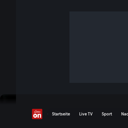
"Bin nicht der typische
S1 E7 · 43 Min. · Servus, WM! We are from Austria
Österreichs Mittelfeld-Motor Xaver Schlager im persönlic
Vodcast mit Julia Kienast spricht der 28-Jährige über seine
seine von vielen mit Spannung erwarteten Zukunftspläne, 
Medienrummel im Fußball manchmal zuviel wird - und wo er 
Jetzt ansehen
Serie anzeigen
ÖFB-Star Xaver Schlager ü
Startseite
Live TV
Sport
Nac