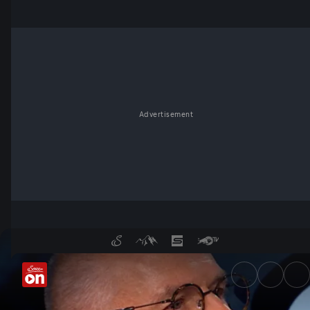
Advertisement
Neuer König am Küniglberg: 