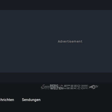
n
Advertisement
umentationspflichten und
kratieflut - ServusTV On
hrichten
Sendungen