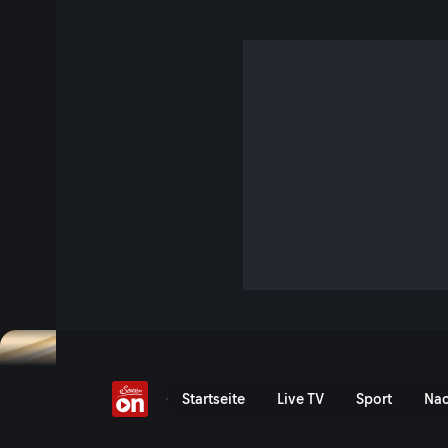
Bauern kämpfen gege
Bürokratieflut
5 Min. · Servus am Abend
Statt im Stall sitzen viele Bauern im Büro: Kontrollen, Dok
Förderauflagen sorgen für Frust.
Jetzt ansehen
Serie anzeigen
Bauern kämpfen gegen Büro
Startseite
Live TV
Sport
Nac