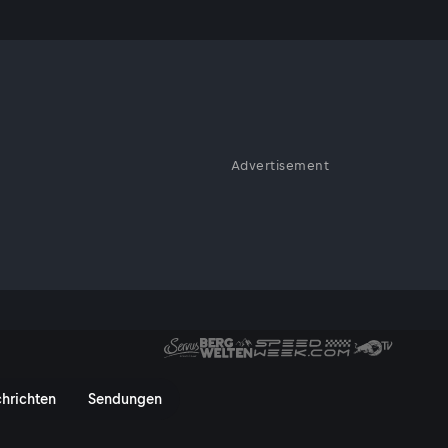
-7
Advertisement
ultschik zu sehen, deren
d vollständig entfaltet.
ierende Ausstellung im Red Bul
hrichten
Sendungen