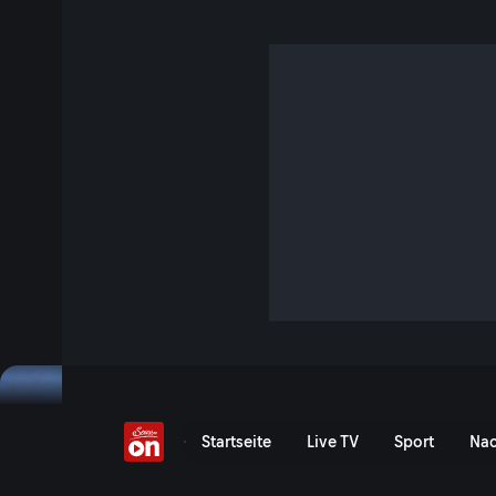
Wakultschik im Hangar
1 Min. · Servus am Abend
Im Hangar 7 in Salzburg sind aktuell Werke von Maxim Wak
faszinierende Wirkung sich erst mit einem gewissen Abstan
Jetzt ansehen
Serie anzeigen
Maxim Wakultschik: Faszin
Startseite
Live TV
Sport
Nac