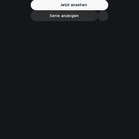
Rauch gegen Schnee, Eis und Wind anzutreten.
Jetzt ansehen
Serie anzeigen