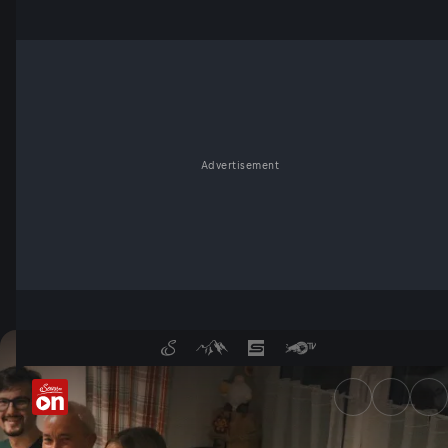
Advertisement
Nur so geht's! - ServusTV On