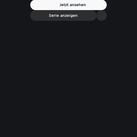
aktiven Wirtin Österreichs wiederum war: „Arbeiten und zufrieden
Jetzt ansehen
sein!“. Mit dieser Einstellung und ihrem Ehrgeiz hat sie
zwischenzeitlich Legendenstatus erreicht.
Serie anzeigen