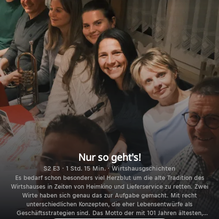
Nur so geht's!
S2 E3 · 1 Std. 15 Min. · Wirtshausgschichten
Es bedarf schon besonders viel Herzblut um die alte Tradition des
Wirtshauses in Zeiten von Heimkino und Lieferservice zu retten. Zwei
Wirte haben sich genau das zur Aufgabe gemacht. Mit recht
unterschiedlichen Konzepten, die eher Lebensentwürfe als
Geschäftsstrategien sind. Das Motto der mit 101 Jahren ältesten,