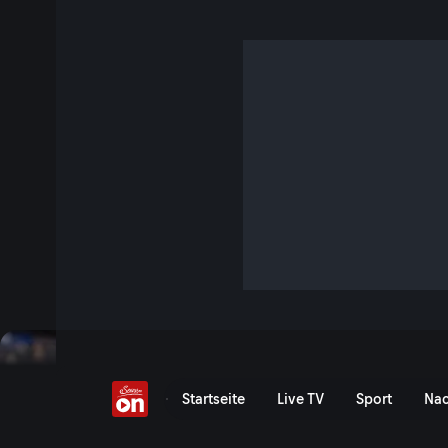
FIFA Fussball-Weltmeis
2026
Replay verfügbar
FIFA Fussball-Weltmeister
Startseite
Live TV
Sport
Nac