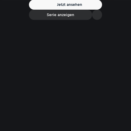
2015 sowie die Energiewende kritisiert Schröder massiv.
Jetzt ansehen
Schulschließungen und Grundrechtseinschränkungen hätten sie
damals „unfassbar entsetzt“.
Serie anzeigen