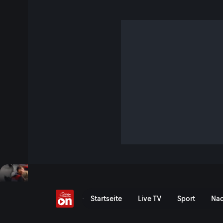
24H Series
Langstrecken-Rennen über 12 und 24 Stunden - von Mugell
zum Hockenheimring. Alle Saisonrennen der 24-Stunden-Se
kostenlosen Livestream und in Highlights.
24H Series: Kostenloser Li
Startseite
Live TV
Sport
Nac