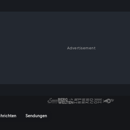
Advertisement
o über Spa-Francorchamps bis
rie bei ServusTV On im
vestream, Highlights und Video
hrichten
Sendungen