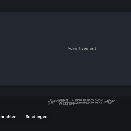
hen: Fake-
Advertisement
en: Statt einem echten
äten: Bundesländer-News vom 
hrichten
Sendungen