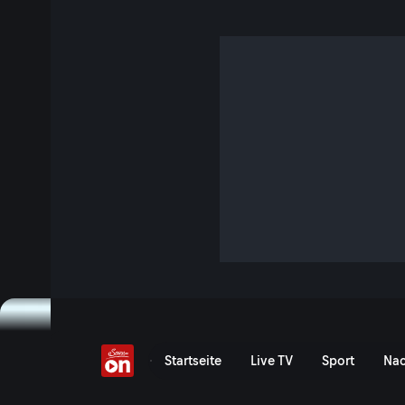
Falsche Werbeversprec
Klimageräte
2 Min. · Servus am Abend
Konsumentenschützer warnen vor falschen Werbeversprech
Klimagerät gibt es oft nur einfach Akku-Ventilatoren.
Jetzt ansehen
Serie anzeigen
Warnung vor Fake-Klimager
Startseite
Live TV
Sport
Nac