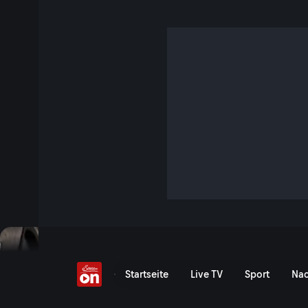
Feuerwehr rückt von H
3 Min. · Servus am Abend
Heftige Unwetter mit Sturmböen und Starkregen führten zu
Feuerwehreinsätzen in Oberösterreich. In Niederösterreich 
fahrendes Auto.
Jetzt ansehen
Serie anzeigen
Feuerwehr rückt von Hoch
Startseite
Live TV
Sport
Nac