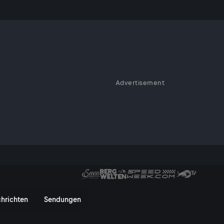
ochzeit ab
Advertisement
 mehr als 1.000
stürzte ein Baum auf ein
zeit ab: Unwetter zum Monatse
hrichten
Sendungen