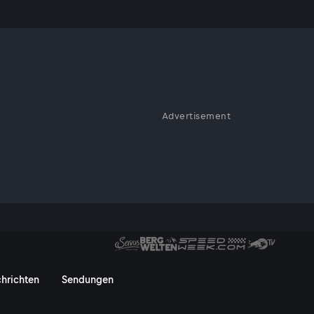
Advertisement
x, Hyaluron und ästhetische
dem Boom wächst auch ein
echende Ausbildung bieten
erten Studios an. Oft fehlen
sterile Bedingungen,
 Die Folgen sind fatal.
hrichten
Sendungen