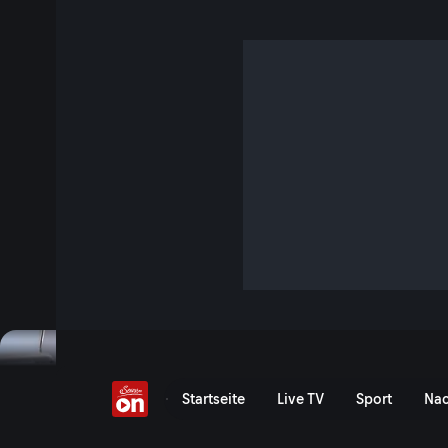
Gefährlicher Trend:
Schönheitspfusch
S3 E3 · 47 Min. · Fahndung Spezial
Schönheit ist längst zum Massenphänomen geworden. Boto
Eingriffe sind heute so präsent wie nie zuvor. Doch mit 
gefährlicher Markt im Verborgenen: Personen ohne entspr
Behandlungen in Wohnungen, Hinterzimmern oder improvisi
dabei grundlegende Standards wie zugelassene Produkte, 
fachgerechte Aufklärung oder medizinische Nachbetreuung.
Jetzt ansehen
Serie anzeigen
Startseite
Live TV
Sport
Nac