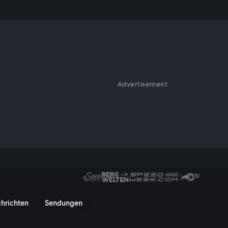
Advertisement
nkommentar geht es heute um
 Österreich, um qualifizierte
Gesinnung braucht, um für ein
inand Wegscheider | 05.04. -
hrichten
Sendungen