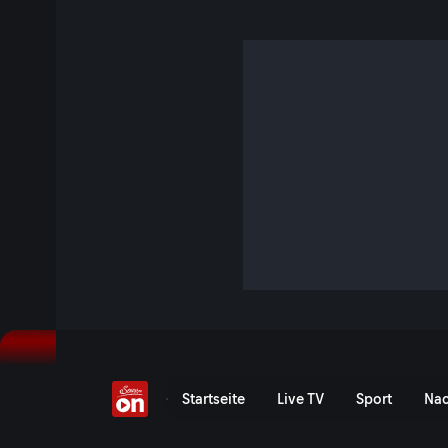
Kriegsbesoffen &
demokratiefeindlich!
S11 E13 · 8 Min. · Der Wegscheider
Kriegsbesoffen & demokratiefeindlich! - Im neuen Woche
das Rekord-Defizit von 22 Milliarden Euro im Operettenstaat
Postenbesetzungen und warum man in der EU die richtige 
politisches Amt zu kandidieren.
Jetzt ansehen
Serie anzeigen
Wochenkommentar von Ferd
Startseite
Live TV
Sport
Nac