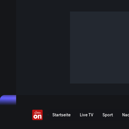
Gerichtsurteil: Liege re
kostet
3 Min. · unMÖGLICH! Darüber müssen wir reden
Eine Familie klagt nach einem teuren Pauschalurlaub auf K
Verbot ständig Liegen mit Handtüchern reserviert sind.
Jetzt ansehen
Serie anzeigen
Reservierte Liegen: Gerich
Startseite
Live TV
Sport
Nac