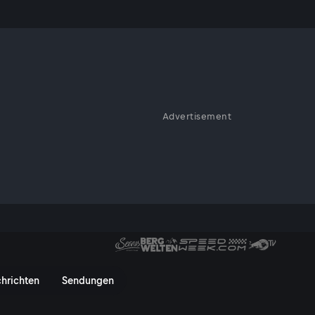
servieren
Advertisement
os, weil am Hotelpool trotz
t spricht Familie Entschädigun
hrichten
Sendungen