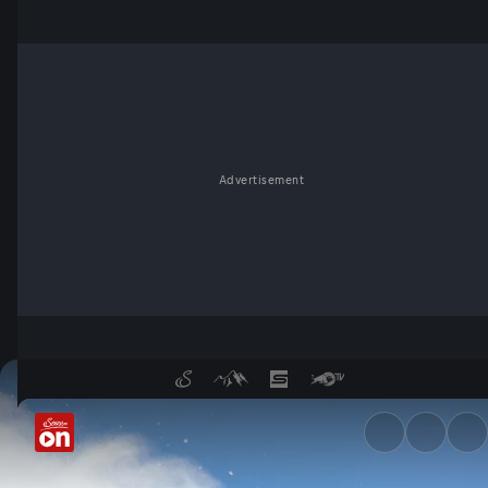
Advertisement
Rot-weiß-rote Ganslhaut-Mom