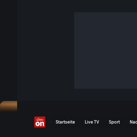
Vollgas mit Öko-Sitzkis
5 Min. · TM Wissen
Vieles, was im Rennsport entsteht – von Hybridantrieben 
hin zu Carbon-Leichtbau – findet später seinen Weg in Ser
Branche. Gleichzeitig wächst der Druck, Tempo und Nachha
verbinden und dadurch völlig neue Ansätze zu ermöglich
entsteht an der Universität Innsbruck ein neuartiger Rennsi
überraschenden, heimischen Ressource.
Jetzt ansehen
Serie anzeigen
Vollgas mit Öko-Sitzkissen
Startseite
Live TV
Sport
Nac