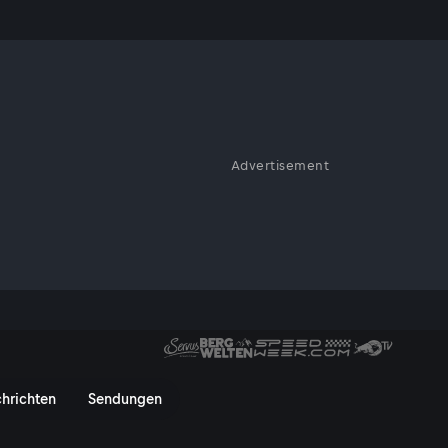
sen?
Advertisement
über clevere Aerodynamik bis
ienautos und prägt die gesamte
ltigkeit miteinander zu
en. Genau aus diesem Anspruch
tz – mit einem Kern aus einer
? - ServusTV On
hrichten
Sendungen