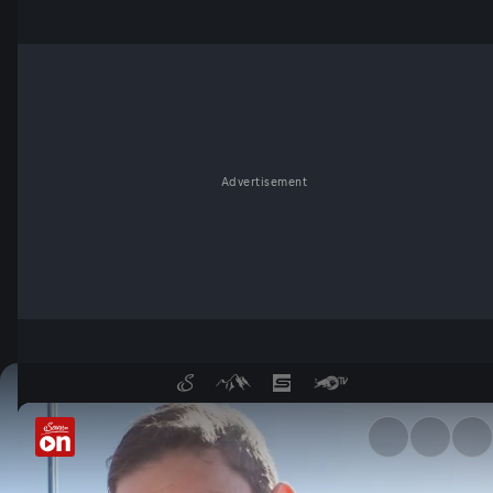
Advertisement
Benni Raich mit Conny Bürgle