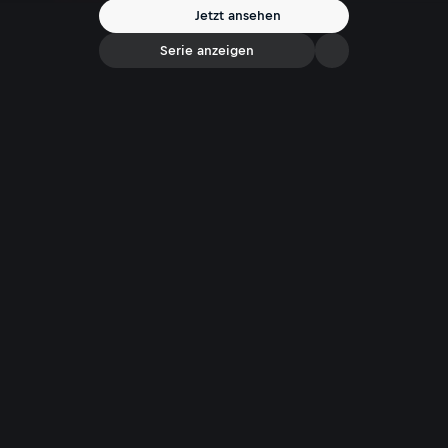
Seehöhe am Kulm in Sexten plötzlich Reinhold Messner vor ihm steht,
Jetzt ansehen
der bedeutendste Bergsteiger unserer Zeit. Zwei Grenzgänger über
Höhen und Tiefen.
Serie anzeigen