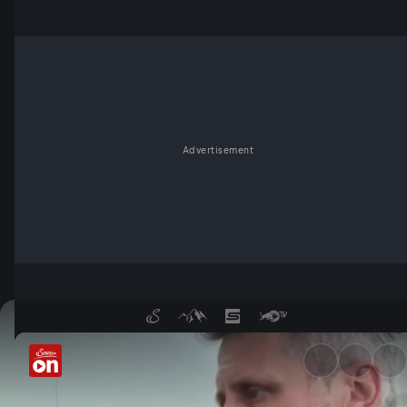
Advertisement
Legendäres "Schwedengold": S