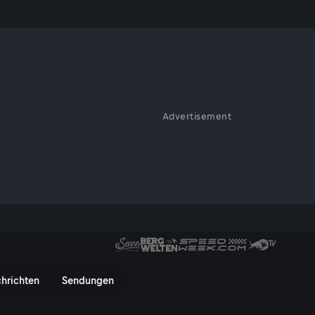
Advertisement
orama bei ServusTV
rvusTV On
hrichten
Sendungen