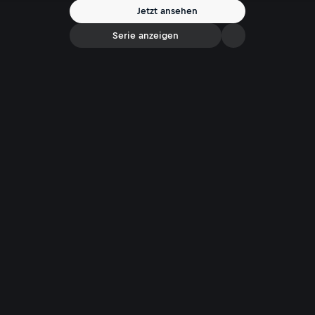
auf seine internationale Karriere zurück, die stets von schicksalhaften
Jetzt ansehen
Wendungen geprägt war. Heute ist er froh, die große Zeit des
Entertainments erlebt zu haben.
Serie anzeigen