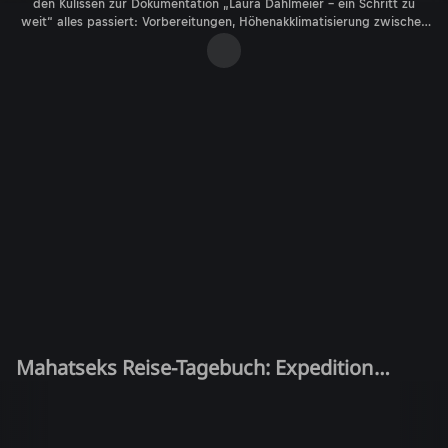
den Kulissen zur Dokumentation „Laura Dahlmeier – ein Schritt zu
weit“ alles passiert: Vorbereitungen, Höhenakklimatisierung zwischen
Kopfschmerzen und Kurzatmigkeit, Stromausfälle, atemberaubenden
Landschaften und der ganz normale Alltag in Pakistan.
Mahatseks Reise-Tagebuch: Expedition
Pakistan