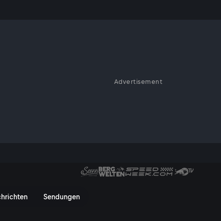
 unter
Advertisement
uer, Florian Klenk, Journalist
reich, Robert Gruber, Tierarzt
 wurde bei einer Kuhattacke
ter Lebensgefahr? - ServusTV 
hrichten
Sendungen