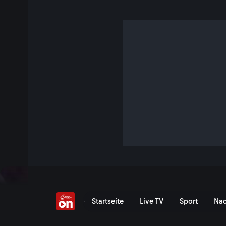
Kuh-Attacken: Wandern
Lebensgefahr?
S18 E20 · 1 Std. 23 Min. · Talk im Hangar-7
Zu Gast bei Michael Fleischhacker: Christian Bachler, Bergba
und Jurist, Corinna Weisl, ÖVP, Direktorin Bauernbund Öster
und Ramona Eller, Almwirtin und Betroffene - ihre Tochter
schwer verletzt.
Jetzt ansehen
Serie anzeigen
Kuh-Attacken: Wandern un
Startseite
Live TV
Sport
Nac