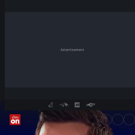
Advertisement
Quizjagd: Clip des Tages | Fo