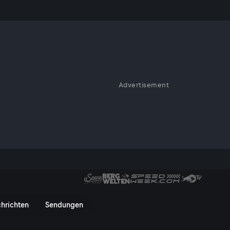
is?
Advertisement
-Ausbau-
z ist umstritten.
hleunigungsgesetz: Ökostrom u
hrichten
Sendungen