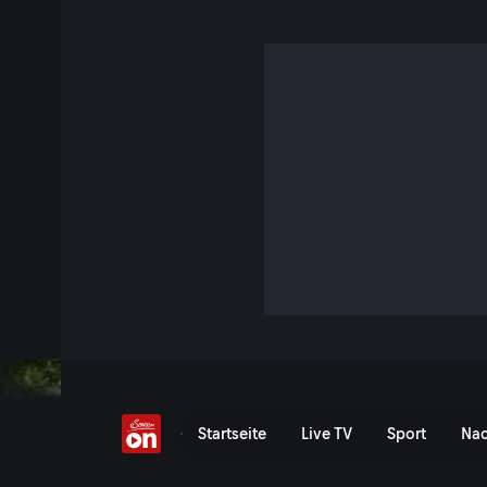
Ökostrom um jeden Pre
5 Min. · Servus am Abend
Am Donnerstag soll im Nationalrat über das Erneuerbaren
Beschleunigungsgesetz abgestimmt werden, doch das Geset
Jetzt ansehen
Serie anzeigen
Erneuerbaren-Ausbau-Besc
Startseite
Live TV
Sport
Nac