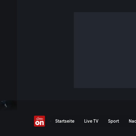
Hülkenberg zeigt sein 
4 Min. · Formel 1 - Lenovo Grand Prix von Österreich
Nico Hülkenberg und das komplexeste Werkzeug seiner Arbe
millionenschwerer Hightech-Computer im Mini-Format. Nico
einzelnen Knopf, jedes Daumenrad und das Display, das er
beherrschen muss.
Jetzt ansehen
Zu den Event-Details
Hülkenberg zeigt uns sein
Startseite
Live TV
Sport
Nac