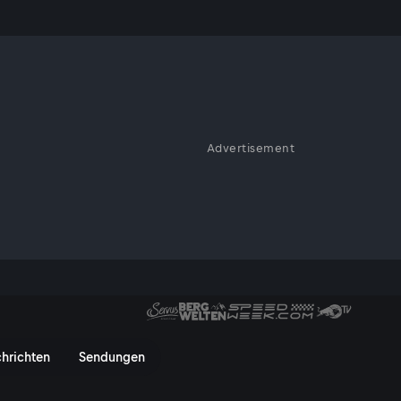
Lenkrad
Advertisement
it: Das F1 Lenkrad. Ein
 erklärt exklusiv jeden
 bei über 300 km/h blind
 Lenkrad - ServusTV On
hrichten
Sendungen