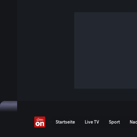
Highlights: 8h von Spa
45 Min. · FIM Endurance World Championship
Die 8 Stunden von Spa-Francorchamps - die Highlights de
Championship bei ServusTV On.
Jetzt ansehen
Zu den Event-Details
Highlights: 8 Stunden von
Startseite
Live TV
Sport
Nac