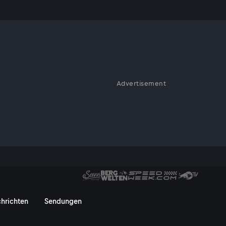
Advertisement
r FIM Endurance World
 Spa-Francorchamps | FIM Endu
hrichten
Sendungen