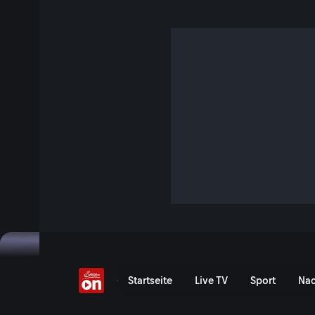
Highlights: 8h von Spa
45 Min. · FIM Endurance World Championship
Die 8 Stunden von Spa-Francorchamps - die Highlights de
Championship bei ServusTV On.
Jetzt ansehen
Zu den Event-Details
Highlights: 8 Stunden von
Startseite
Live TV
Sport
Nac