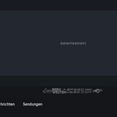
Advertisement
r FIM Endurance World
 Spa-Francorchamps | FIM Endu
hrichten
Sendungen